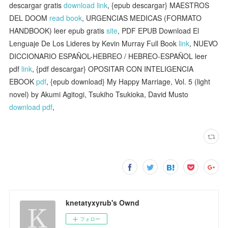
descargar gratis
download link
, {epub descargar} MAESTROS
DEL DOOM
read book
, URGENCIAS MEDICAS (FORMATO
HANDBOOK) leer epub gratis
site
, PDF EPUB Download El
Lenguaje De Los Lideres by Kevin Murray Full Book
link
, NUEVO
DICCIONARIO ESPAÑOL-HEBREO / HEBREO-ESPAÑOL leer
pdf
link
, {pdf descargar} OPOSITAR CON INTELIGENCIA
EBOOK
pdf
, {epub download} My Happy Marriage, Vol. 5 (light
novel) by Akumi Agitogi, Tsukiho Tsukioka, David Musto
download pdf
,
knetatyxyrub's Ownd
フォロー