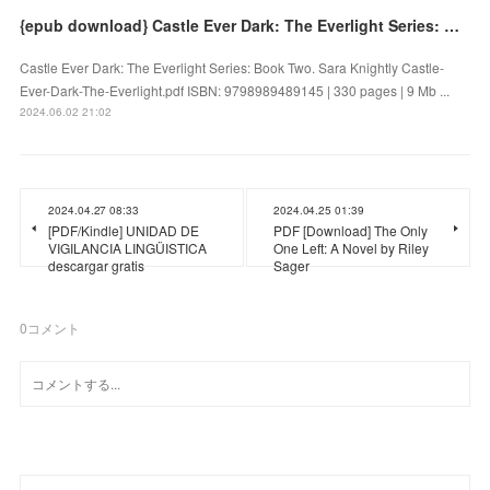
{epub download} Castle Ever Dark: The Everlight Series: Book Two by Sara Knightly
Castle Ever Dark: The Everlight Series: Book Two. Sara Knightly Castle-
Ever-Dark-The-Everlight.pdf ISBN: 9798989489145 | 330 pages | 9 Mb ...
2024.06.02 21:02
2024.04.27 08:33
2024.04.25 01:39
[PDF/Kindle] UNIDAD DE
PDF [Download] The Only
VIGILANCIA LINGÜISTICA
One Left: A Novel by Riley
descargar gratis
Sager
0
コメント