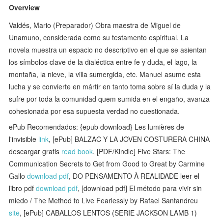
Overview
Valdés, Mario (Preparador) Obra maestra de Miguel de
Unamuno, considerada como su testamento espiritual. La
novela muestra un espacio no descriptivo en el que se asientan
los símbolos clave de la dialéctica entre fe y duda, el lago, la
montaña, la nieve, la villa sumergida, etc. Manuel asume esta
lucha y se convierte en mártir en tanto toma sobre sí la duda y la
sufre por toda la comunidad quem sumida en el engaño, avanza
cohesionada por esa supuesta verdad no cuestionada.
ePub Recomendados: {epub download} Les lumières de
l'invisible
link
, [ePub] BALZAC Y LA JOVEN COSTURERA CHINA
descargar gratis
read book
, [PDF/Kindle] Five Stars: The
Communication Secrets to Get from Good to Great by Carmine
Gallo
download pdf
, DO PENSAMENTO À REALIDADE leer el
libro pdf
download pdf
, [download pdf] El método para vivir sin
miedo / The Method to Live Fearlessly by Rafael Santandreu
site
, [ePub] CABALLOS LENTOS (SERIE JACKSON LAMB 1)