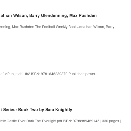
than Wilson, Barry Glendenning, Max Rushden
denning, Max Rushden The Football Weekly Book Jonathan Wilson, Barry
 pdf, ePub, mobi, fb2 ISBN: 9781648230370 Publisher: power...
t Series: Book Two by Sara Knightly
ghtly Castle-Ever-Dark-The-Everlight.pdf ISBN: 9798989489145 | 330 pages |