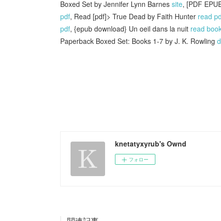
Boxed Set by Jennifer Lynn Barnes
site
, [PDF EPU
pdf
, Read [pdf]> True Dead by Faith Hunter
read pd
pdf
, {epub download} Un oeil dans la nuit
read boo
Paperback Boxed Set: Books 1-7 by J. K. Rowling
d
knetatyxyrub's Ownd
フォロー
関連記事