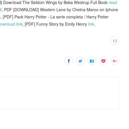
B] Download The Seldom Wings by Beka Westrup Full Book
read
f
, PDF [DOWNLOAD] Western Lane by Chetna Maroo on Iphone
k
, [PDF] Pack Harry Potter - La serie completa / Harry Potter
ownload link
, [PDF] Funny Story by Emily Henry
link
,