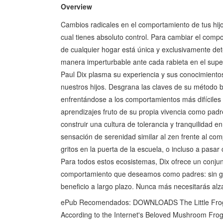
Overview
Cambios radicales en el comportamiento de tus hij
cual tienes absoluto control. Para cambiar el compo
de cualquier hogar está única y exclusivamente de
manera imperturbable ante cada rabieta en el supe
Paul Dix plasma su experiencia y sus conocimientos 
nuestros hijos. Desgrana las claves de su método
enfrentándose a los comportamientos más difíciles
aprendizajes fruto de su propia vivencia como pa
construir una cultura de tolerancia y tranquilidad
sensación de serenidad similar al zen frente al co
gritos en la puerta de la escuela, o incluso a pas
Para todos estos ecosistemas, Dix ofrece un conjunt
comportamiento que deseamos como padres: sin gri
beneficio a largo plazo. Nunca más necesitarás alza
ePub Recomendados: DOWNLOADS The Little Frog's 
According to the Internet's Beloved Mushroom Fro