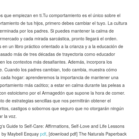
os que empiezan en ti.Tu comportamiento es el único sobre el
rtamiento de tus hijos, primero debes cambiar el tuyo. La cultura
terminada por los padres. Si puedes mantener la calma de
rmercado y cada mirada sarcástica, pronto llegará el orden.
en un libro práctico orientado a la crianza y a la educación de
 basado más de tres décadas de trayectoria como educador
 en los contextos más desafiantes. Además, incorpora los
dre. Cuando los padres cambian, todo cambia, muestra cómo
 en cada hogar: aprenderemos la importancia de mantener una
mportamiento más caótico; a estar en calma durante las peleas a
ar con estoicismo por el Armagedón que supone la hora de comer.
o de estrategias sencillas que nos permitirán obtener el
tos, castigos o sobornos que seguro que no otorgarán ningún
r la voz.
Guide to Self-Care: Affirmations, Self-Love and Life Lessons
g by Maybell Eequay
pdf
, [download pdf] The Naturals Paperback